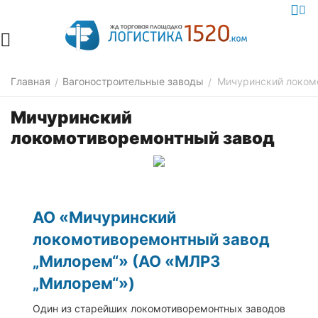
Главная
Вагоностроительные заводы
Мичуринский локом
/
/
Мичуринский
локомотиворемонтный завод
АО «Мичуринский
локомотиворемонтный завод
„Милорем“» (АО «МЛРЗ
„Милорем“»)
Один из старейших локомотиворемонтных заводов