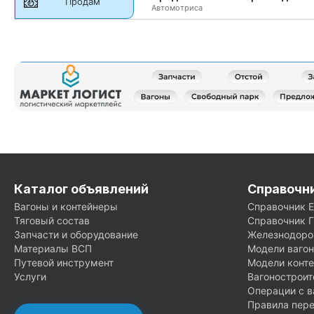
Продам
Автомотриса
Каталог объявлений
Справочн
Вагоны и контейнеры
Справочник 
Тяговый состав
Справочник 
Запчасти и оборудование
Железнодоро
Материалы ВСП
Модели ваго
Путевой инструмент
Модели конт
Услуги
Вагонострои
Операции с в
Правила пере