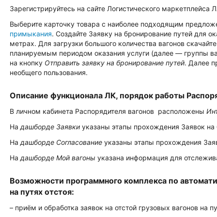
Зарегистрируйтесь на сайте Логистического маркетплейса 
Выберите карточку товара с наиболее подходящим предло
примыкания
. Создайте Заявку на бронирование путей для о
метрах. Для загрузки большого количества вагонов скачайт
планируемым периодом оказания услуги (далее — группы ваг
на кнопку
Отправить заявку на бронирование путей
. Далее 
необщего пользования.
Описание функционала ЛК, порядок работы Распор
В личном кабинета Распорядителя вагонов расположены
Ин
На
дашборде Заявки
указаны этапы прохождения Заявок на 
На
дашборде Согласование
указаны этапы прохождения Заяв
На
дашборде Мой вагоны
указана информация для отслеживан
Возможности программного комплекса по автоматиз
на путях отстоя:
– приём и обработка заявок на отстой грузовых вагонов на п