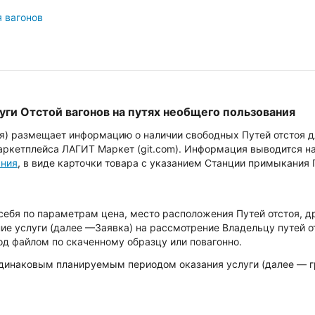
 вагонов
уги Отстой вагонов на путях необщего пользования
оя) размещает информацию о наличии свободных Путей отстоя 
аркетплейса ЛАГИТ Маркет (git.com). Информация выводится на
ания
, в виде карточки товара с указанием Станции примыкания П
себя по параметрам цена, место расположения Путей отстоя, д
ие услуги (далее —Заявка) на рассмотрение Владельцу путей от
од файлом по скаченному образцу или повагонно.
одинаковым планируемым периодом оказания услуги (далее — гр