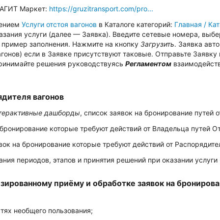
ЛАГИТ Маркет:
https://gruzitransport.com/pro...
жением
Услуги отстоя вагонов
в Каталоге категорий:
Главная / Кат
казания услуги (далее — Заявка). Введите сетевые номера, выб
е пример заполнения. Нажмите на кнопку
Загрузить
. Заявка авт
онов) если в Заявке присутствуют таковые. Отправьте Заявку 
принимайте решения руководствуясь
Регламентом
взаимодействи
ядителя вагонов
терактивные дашборды
, список заявок на бронирование путей о
бронирование которые требуют действий от Владельца путей От
ок на бронирование которые требуют действий от Распорядител
ия периодов, этапов и принятия решений при оказании услуги 
ированному приёму и обработке заявок на бронирова
утях необщего пользования;