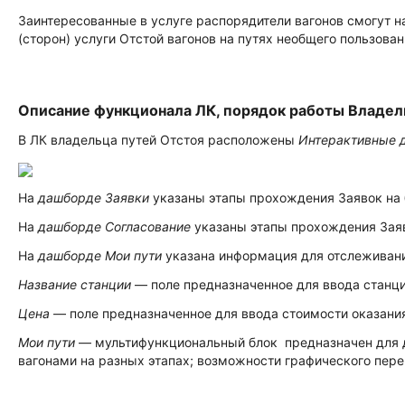
Заинтересованные в услуге распорядители вагонов смогут 
(сторон) услуги Отстой вагонов на путях необщего пользован
Описание функционала ЛК, порядок работы Владел
В ЛК владельца путей Отстоя расположены
Интерактивные 
На
дашборде Заявки
указаны этапы прохождения Заявок на 
На
дашборде Согласование
указаны этапы прохождения Заяв
На
дашборде Мои пути
указана информация для отслеживания
Название станции
— поле предназначенное для ввода станци
Цена
— поле предназначенное для ввода стоимости оказания
Мои пути
— мультифункциональный блок предназначен для до
вагонами на разных этапах; возможности графического пер