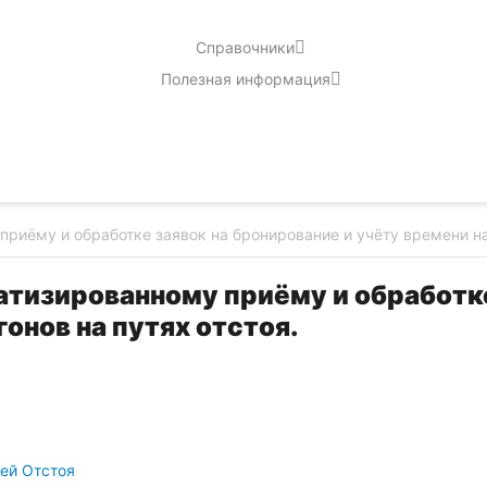
Справочники
Полезная информация
риёму и обработке заявок на бронирование и учёту времени на
тизированному приёму и обработке
онов на путях отстоя.
тей Отстоя