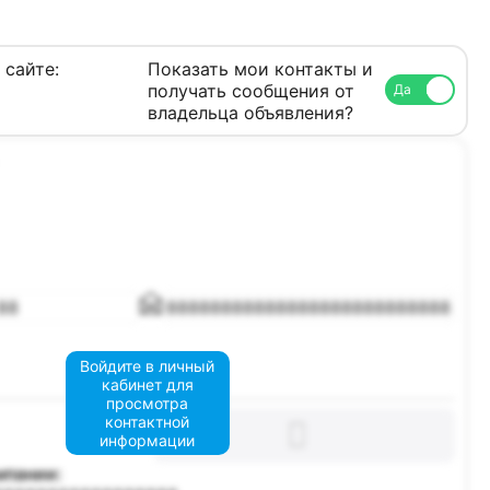
 сайте:
Показать мои контакты и
получать сообщения от
Да
Нет
владельца объявления?
88
88888888888888888888888888
Войдите в личный
кабинет для
просмотра
контактной
информации
мпании: