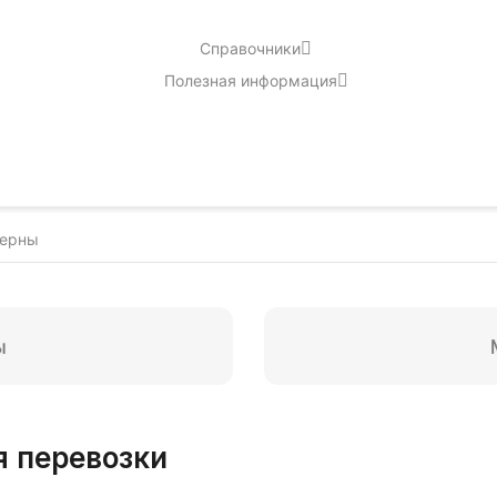
Справочники
Полезная информация
ерны
я перевозки