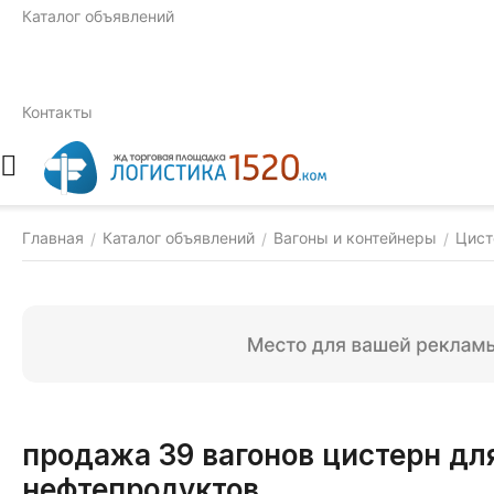
Каталог объявлений
Контакты
Главная
Каталог объявлений
Вагоны и контейнеры
Цист
/
/
/
продажа 39 вагонов цистерн дл
нефтепродуктов