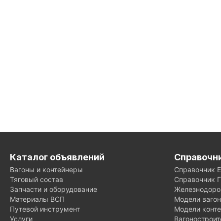
Каталог объявлений
Справочн
Вагоны и контейнеры
Справочник 
Тяговый состав
Справочник 
Запчасти и оборудование
Железнодоро
Материалы ВСП
Модели ваго
Путевой инструмент
Модели конт
Услуги
Вагонострои