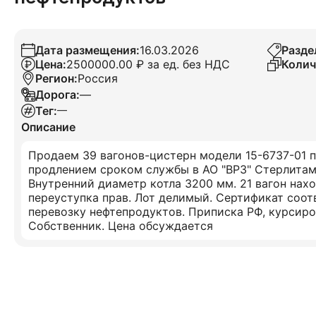
Дата размещения:
16.03.2026
Разде
Цена:
2500000.00 ₽
за ед.
без НДС
Колич
Регион:
Россия
Дорога:
—
Тег:
—
Описание
Продаем 39 вагонов-цистерн модели 15-6737-01 
продлением сроком службы в АО "ВРЗ" Стерлитамак
Внутренний диаметр котла 3200 мм. 21 вагон нахо
переуступка прав. Лот делимый. Сертификат соотв
перевозку нефтепродуктов. Приписка РФ, курсиро
Собственник. Цена обсуждается