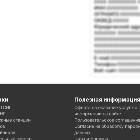
8888 888888888 
ИНН:
8888888888
ОГРН(ИП):
888888
ОКВЕД:
88888
Юридический адр
8888888 8888888
88888888888888
88888888888888
888888888888888
E-mail:
888888888
Телефон:
8888888
Веб-сайт:
888888
ики
Полезная информаци
ЕТСНГ
Оферта на оказание услуг по
ГНГ
информации на сайте
жные станции
Пользовательское соглашени
нов
Согласие на обработку персо
ейнеров
данных
тельные заводы
Чаты и форумы