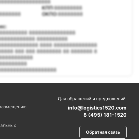
88888888888888888
КПП:
888888888
8888888
ОКПО:
88888888
ес:
888888888 888888888888888
888888888888 8888888888
8888888888888 8888 88888888888888
8888 888 888 88888888 88 8888888 8
88888888888
888888888
8888888888888888888
я
Для обращений и предложений:
 размещению
info@logistics1520.com
8 (495) 181-1520
е
нальных
Обратная связь