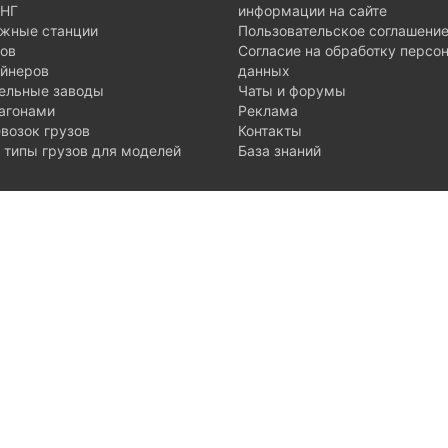
ГНГ
информации на сайте
жные станции
Пользовательское соглашени
нов
Согласие на обработку персо
ейнеров
данных
тельные заводы
Чаты и форумы
агонами
Реклама
возок грузов
Контакты
типы грузов для моделей
База знаний