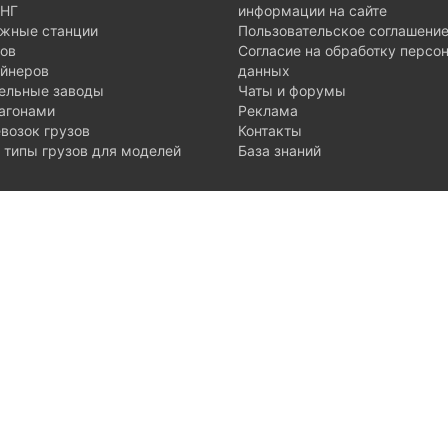
ГНГ
информации на сайте
жные станции
Пользовательское соглашени
нов
Согласие на обработку персо
ейнеров
данных
тельные заводы
Чаты и форумы
агонами
Реклама
возок грузов
Контакты
типы грузов для моделей
База знаний